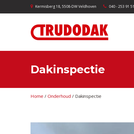
Kermisberg 18, 5508-DW Veldhoven
040 - 253 91 5
Dakinspectie
Home
/
Onderhoud
/
Dakinspectie