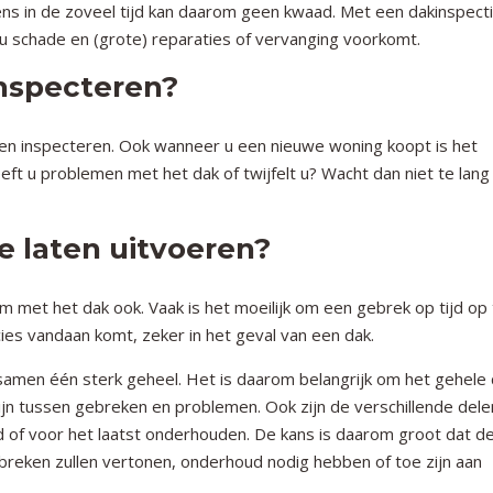
ens in de zoveel tijd kan daarom geen kwaad. Met een dakinspect
u schade en (grote) reparaties of vervanging voorkomt.
inspecteren?
laten inspecteren. Ook wanneer u een nieuwe woning koopt is het
eft u problemen met het dak of twijfelt u? Wacht dan niet te lan
 laten uitvoeren?
em met het dak ook. Vaak is het moeilijk om een gebrek op tijd op
es vandaan komt, zeker in het geval van een dak.
amen één sterk geheel. Het is daarom belangrijk om het gehele 
jn tussen gebreken en problemen. Ook zijn de verschillende dele
d of voor het laatst onderhouden. De kans is daarom groot dat d
reken zullen vertonen, onderhoud nodig hebben of toe zijn aan