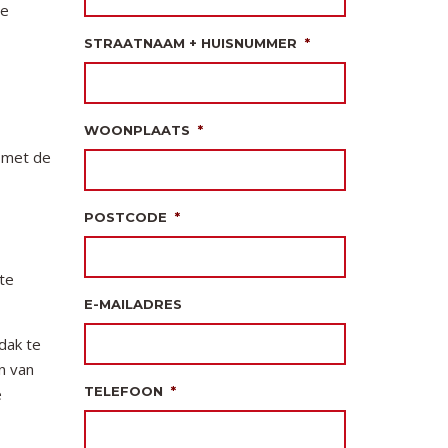
ie
STRAATNAAM + HUISNUMMER
*
WOONPLAATS
*
g met de
POSTCODE
*
 te
E-MAILADRES
dak te
n van
TELEFOON
*
e