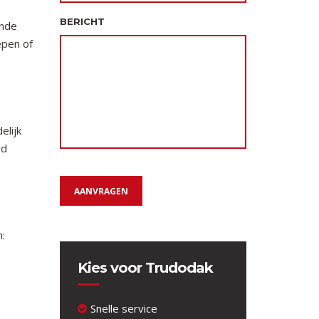
BERICHT
ende
epen of
elijk
rd
AANVRAGEN
n:
Kies voor Trudodak
Snelle service