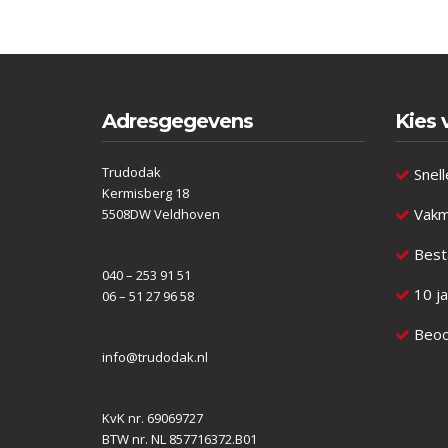
Adresgegevens
Kies 
Trudodak
Snell
Kermisberg 18
Vakm
5508DW Veldhoven
Besta
040 – 253 91 51
10 ja
06 – 51 27 96 58
Beoor
info@trudodak.nl
KvK nr. 69069727
BTW nr. NL 857716372.B01