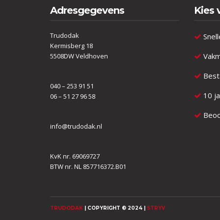
Adresgegevens
Kies 
Trudodak
Snell
Kermisberg 18
Vakm
5508DW Veldhoven
Besta
040 – 253 91 51
10 ja
06 – 51 27 96 58
Beoor
info@trudodak.nl
KvK nr. 69069727
BTW nr. NL 857716372.B01
TRUDODAK
| COPYRIGHT © 2024 |
STRYV