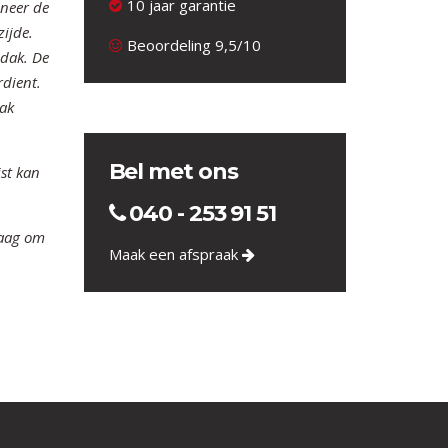
10 jaar garantie
nneer de
zijde.
Beoordeling 9,5/10
 dak. De
rdient.
aak
Bel met ons
ist kan
040 - 253 91 51
raag om
Maak een afspraak