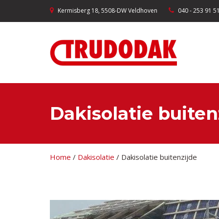
Kermisberg 18, 5508-DW Veldhoven
040 - 253 91 5
Dakisolatie buiten
Home
/
Dakisolatie
/
Dakisolatie buitenzijde