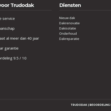
voor Trudodak
Diensten
Nieuw dak
e service
Dakrenovatie
anschap
Dakisolatie
Onderhoud
at al meer dan 40 jaar
Dakreparatie
ar garantie
deling 9.5 / 10
TRUDODAK | BEOORDELING D