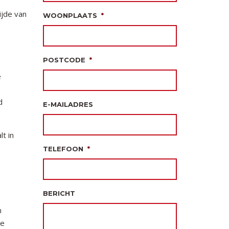
ijde van
WOONPLAATS
*
POSTCODE
*
e
d
E-MAILADRES
t in
TELEFOON
*
BERICHT
n
de