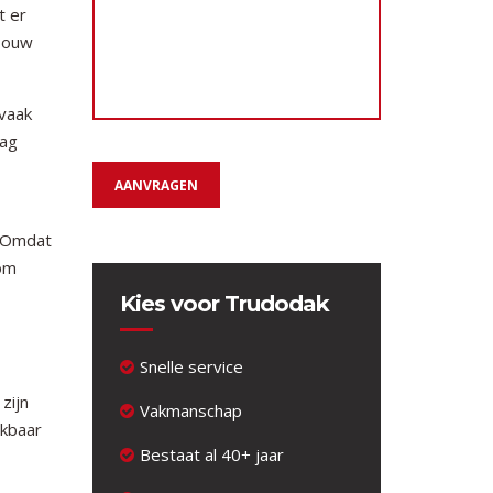
t er
wbouw
 vaak
aag
AANVRAGEN
. Omdat
 om
Kies voor Trudodak
Snelle service
zijn
Vakmanschap
ikbaar
Bestaat al 40+ jaar