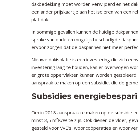
dakbedekking moet worden verwijderd en het dak 
een ander prijskaartje aan het isoleren van een r
plat dak.
In sommige gevallen kunnen de huidige dakpannen v
sprake van oude en mogelijk beschadigde dakpannen
ervoor zorgen dat de dakpannen niet meer perf
Nieuwe dakisolatie is een investering die zich ee
investering laag te houden, kan er overwogen w
er grote oppervlakten kunnen worden geïsoleerd wo
aanspraak te maken op een subsidie, die de geme
Subsidies energiebespari
Om in 2018 aanspraak te maken op de subsidie ene
minst 3,5 m²K/W te zijn. Ook dienen de vloer, ge
gesteld voor VvE’s, wooncoöperaties en woonver