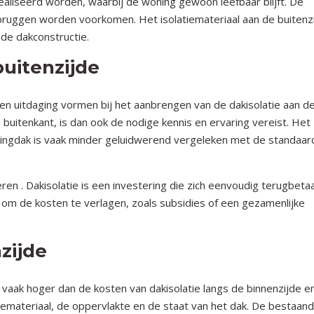
realiseerd worden, waarbij de woning gewoon leefbaar blijft. De
bruggen worden voorkomen. Het isolatiemateriaal aan de buitenz
de dakconstructie.
buitenzijde
en uitdaging vormen bij het aanbrengen van de dakisolatie aan d
 buitenkant, is dan ook de nodige kennis en ervaring vereist. Het
rkingdak is vaak minder geluidwerend vergeleken met de standaar
ren . Dakisolatie is een investering die zich eenvoudig terugbetaal
 om de kosten te verlagen, zoals subsidies of een gezamenlijke
zijde
n vaak hoger dan de kosten van dakisolatie langs de binnenzijde e
iemateriaal, de oppervlakte en de staat van het dak. De bestaan